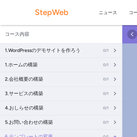
Skip
StepWeb
to
ニュース
コ
content
コース内容
1.WordPressのデモサイトを作ろう
0/1
1.ホームの構築
0/1
2.会社概要の構築
0/1
3.サービスの構築
0/1
4.おしらせの構築
0/1
5.お問い合わせの構築
0/1
6.テンプレートの変更
0/1