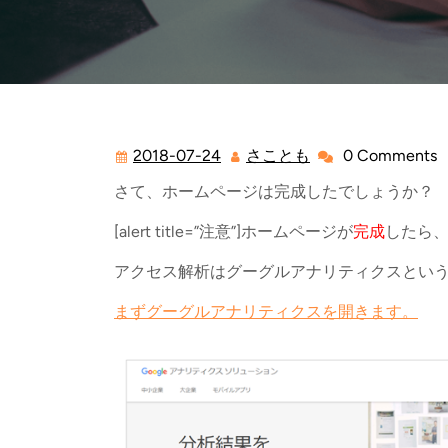
2018-07-24
さことも
0 Comments
2018-
さ
07-
こ
さて、ホームページは完成したでしょうか？
24
と
も
[alert title=”注意”]ホームページが
完成
したら、
アクセス解析はグーグルアナリティクスとい
まずグーグルアナリティクスを開きます。