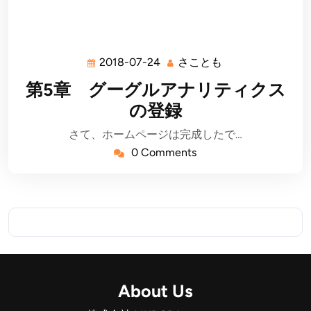
2018-07-24
さことも
2018-
さ
07-
こ
第5章 グーグルアナリティクス
24
と
の登録
も
さて、ホームページは完成したで…
0 Comments
About Us